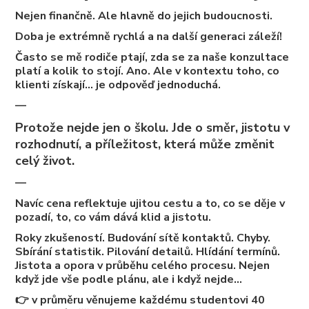
Nejen finančně. Ale hlavně do jejich budoucnosti.
Doba je extrémně rychlá a na další generaci záleží!
Často se mě rodiče ptají, zda se za naše konzultace
platí a kolik to stojí. Ano. Ale v kontextu toho, co
klienti získají… je odpověď jednoduchá.
—
Protože nejde jen o školu. Jde o směr, jistotu v
rozhodnutí, a příležitost, která může změnit
celý život.
—
Navíc cena reflektuje ujitou cestu a to, co se děje v
pozadí, to, co vám dává klid a jistotu.
Roky zkušeností. Budování sítě kontaktů. Chyby.
Sbírání statistik. Pilování detailů. Hlídání termínů.
Jistota a opora v průběhu celého procesu. Nejen
když jde vše podle plánu, ale i když nejde…
👉 v průměru věnujeme každému studentovi 40