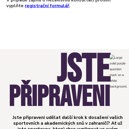
V případě zájmu o nezávislou konzultaci prosím
vyplňte
registrační formulář
.
JSTE
PŘIPRAVENI
Jste připraveni udělat další krok k dosažení vašich
sportovních a akademických snů v zahraničí? Ať už